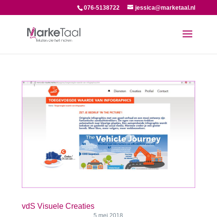
076-5138722
jessica@marketaal.nl
vdS Visuele Creaties
5 mei 2018