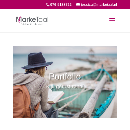
076-5138722
jessica@marketaal.nl
Portfolio
Kijk gerust rond!