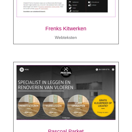
Frenks Kitwerken
Webteksten
Pascoal Parket