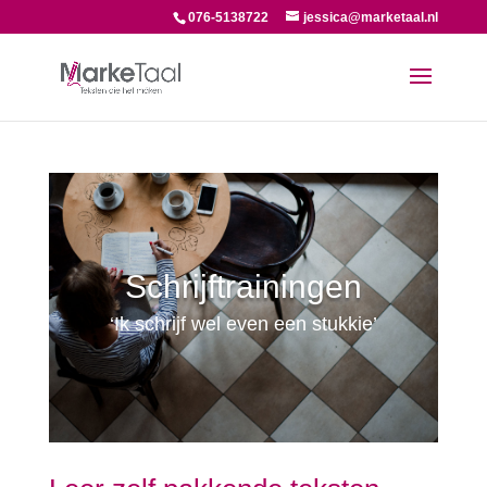
076-5138722
jessica@marketaal.nl
Schrijftrainingen
‘Ik schrijf wel even een stukkie’